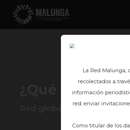
La Red Malunga, c
recolectados a travé
¿Qué es Malun
información periodísti
red; enviar invitacion
Red global contra el racis
Como titular de los da