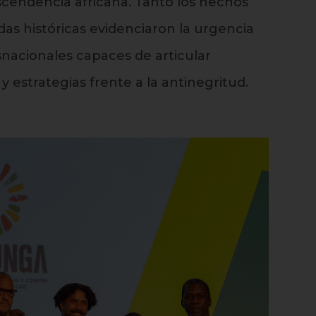
scendencia africana. Tanto los hechos
das históricas evidenciaron la urgencia
snacionales capaces de articular
 estrategias frente a la antinegritud.