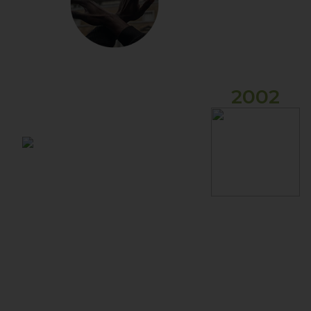
2002
La masacre de
Bojayá (2002,
Chocó, Colombia)