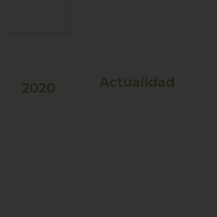
Los asesinatos de
Breonna Taylor y
George Floyd
(Estados Unidos)
Actualidad
2020