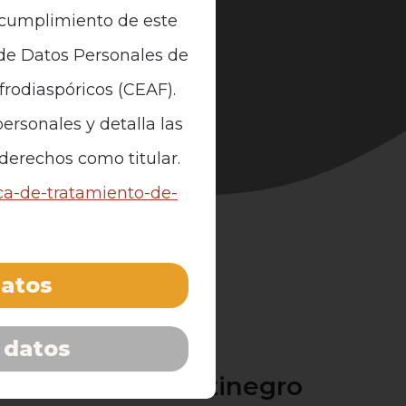
n cumplimiento de este
 de Datos Personales de
Afrodiaspóricos (CEAF).
ersonales y detalla las
 derechos como titular.
ica-de-tratamiento-de-
datos
 datos
ra el racismo antinegro