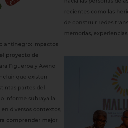
hacia las personas de a
recientes como las heri
de construir redes tran
memorias, experiencias y
o antinegro: impactos
del proyecto de
gara Figueroa y Awino
ncluir que existen
tintas partes del
o informe subraya la
 en diversos contextos,
para comprender mejor