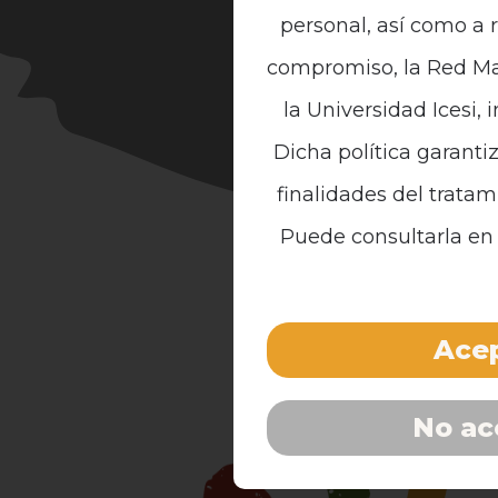
personal, así como a 
compromiso, la Red Mal
la Universidad Icesi, 
Dicha política garanti
finalidades del tratam
Puede consultarla en 
Acep
No ac