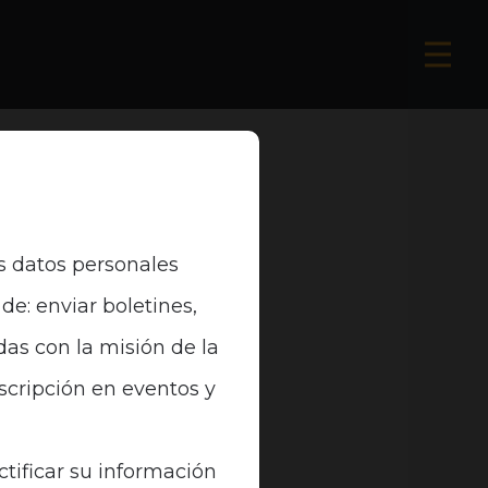
s datos personales
de: enviar boletines,
das con la misión de la
nscripción en eventos y
ctificar su información