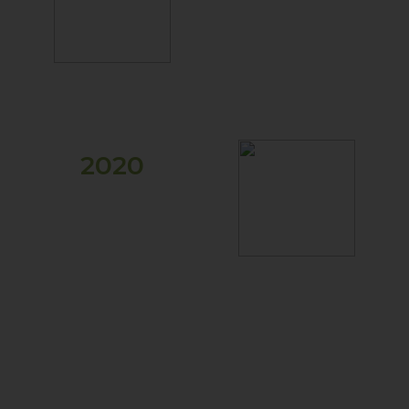
La pandemia de
COVID-19 y el
espacio para la
reflexión
2020
Movimientos
sociales globales
contra la negritud