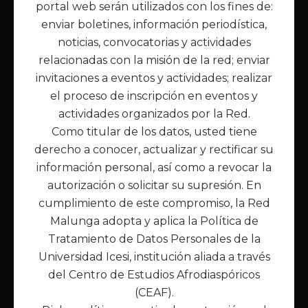
portal web serán utilizados con los fines de:
Inicio
enviar boletines, información periodística,
Acerca de Malunga
noticias, convocatorias y actividades
Nuestra misión
relacionadas con la misión de la red; enviar
Quiénes somos
invitaciones a eventos y actividades; realizar
el proceso de inscripción en eventos y
Enlaces de interés
actividades organizados por la Red.
Publicaciones
Como titular de los datos, usted tiene
Noticias
derecho a conocer, actualizar y rectificar su
Contáctanos
información personal, así como a revocar la
Políticas
autorización o solicitar su supresión. En
Política de Tratamiento de Datos
cumplimiento de este compromiso, la Red
Malunga adopta y aplica la Política de
Tratamiento de Datos Personales de la
Universidad Icesi, institución aliada a través
del Centro de Estudios Afrodiaspóricos
(CEAF).