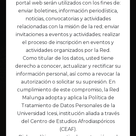
portal web serán utilizados con los fines de:
Malunga se sostiene
enviar boletines, información periodística,
con manos, memorias y
noticias, convocatorias y actividades
relacionadas con la misión de la red; enviar
voluntades.
invitaciones a eventos y actividades; realizar
el proceso de inscripción en eventos y
La Red Malunga se sostiene desde la autonomía,
actividades organizados por la Red.
la colaboración y el
cuidado colectivo
.
Como titular de los datos, usted tiene
Somos un espacio independiente, transnacional y
derecho a conocer, actualizar y rectificar su
antirracista que se construye con el compromiso
información personal, así como a revocar la
activo de personas y organizaciones que creen en
autorización o solicitar su supresión. En
la justicia racial y la transformación de la vida
cumplimiento de este compromiso, la Red
desde nuestras memorias, saberes y resistencias.
Malunga adopta y aplica la Política de
Si quieres realizar un aporte a la Red y/o tienes en
Tratamiento de Datos Personales de la
mente otra forma de apoyar a la red y quieres
Universidad Icesi, institución aliada a través
contárnosla Ponte en contacto con
del Centro de Estudios Afrodiaspóricos
(CEAF).
redmalunga@gmail.com