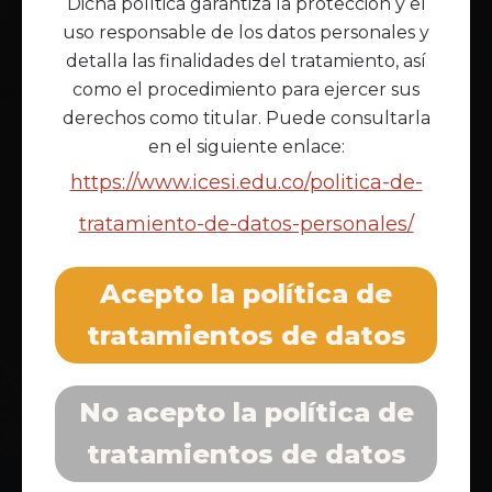
Dicha política garantiza la protección y el
Tu intención de contribuir nos ayuda a seguir
uso responsable de los datos personales y
caminando en conjunto, sosteniendo espacios y
detalla las finalidades del tratamiento, así
canales de encuentro.
como el procedimiento para ejercer sus
derechos como titular. Puede consultarla
Quiero hacer parte del
en el siguiente enlace:
cambio
https://www.icesi.edu.co/politica-de-
tratamiento-de-datos-personales/
Acepto la política de
tratamientos de datos
No acepto la política de
tratamientos de datos