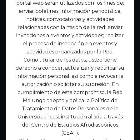
portal web serán utilizados con los fines de:
Inicio
enviar boletines, información periodística,
Acerca de Malunga
noticias, convocatorias y actividades
Nuestra misión
relacionadas con la misión de la red; enviar
Quiénes somos
invitaciones a eventos y actividades; realizar
el proceso de inscripción en eventos y
Enlaces de interés
actividades organizados por la Red.
Publicaciones
Como titular de los datos, usted tiene
Noticias
derecho a conocer, actualizar y rectificar su
Contáctanos
información personal, así como a revocar la
Políticas
autorización o solicitar su supresión. En
Política de Tratamiento de Datos
cumplimiento de este compromiso, la Red
Malunga adopta y aplica la Política de
Tratamiento de Datos Personales de la
Universidad Icesi, institución aliada a través
del Centro de Estudios Afrodiaspóricos
(CEAF).