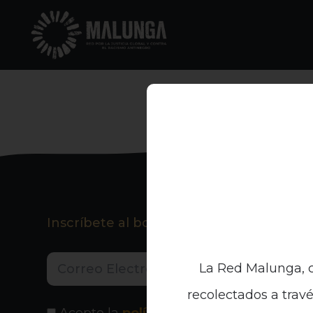
Inscríbete al boletín informativo
La Red Malunga, c
recolectados a travé