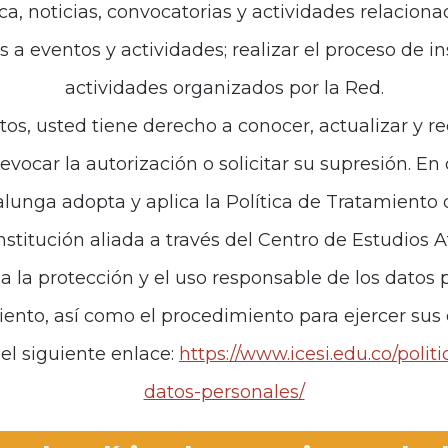
ca, noticias, convocatorias y actividades relaciona
es a eventos y actividades; realizar el proceso de i
de interés
Políticas
actividades organizados por la Red.
iones
Política de Tratamiento d
tos, usted tiene derecho a conocer, actualizar y re
revocar la autorización o solicitar su supresión. E
anos
unga adopta y aplica la Política de Tratamiento
institución aliada a través del Centro de Estudios 
za la protección y el uso responsable de los datos p
iento, así como el procedimiento para ejercer sus
el siguiente enlace:
https://www.icesi.edu.co/polit
datos-personales/