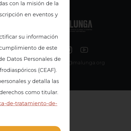
das con la misión de la
nscripción en eventos y
e Datos
ctificar su información
n cumplimiento de este
 de Datos Personales de
contacto@malunga.org
Afrodiaspóricos (CEAF).
ersonales y detalla las
 derechos como titular.
ica-de-tratamiento-de-