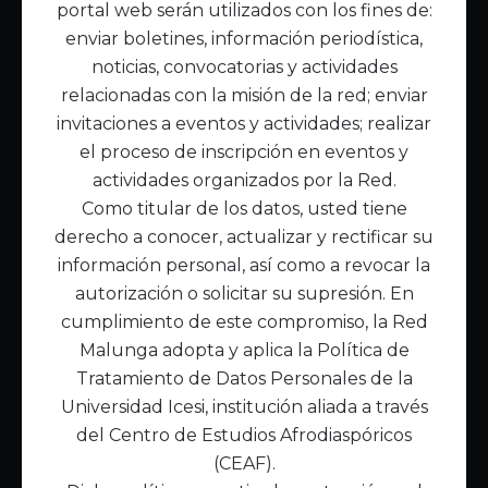
portal web serán utilizados con los fines de:
Inicio
enviar boletines, información periodística,
Acerca de Malunga
noticias, convocatorias y actividades
Nuestra misión
relacionadas con la misión de la red; enviar
Quiénes somos
invitaciones a eventos y actividades; realizar
el proceso de inscripción en eventos y
Enlaces de interés
actividades organizados por la Red.
Publicaciones
Como titular de los datos, usted tiene
Noticias
derecho a conocer, actualizar y rectificar su
Contáctanos
información personal, así como a revocar la
Políticas
autorización o solicitar su supresión. En
Política de Tratamiento de Datos
cumplimiento de este compromiso, la Red
Malunga adopta y aplica la Política de
Tratamiento de Datos Personales de la
Universidad Icesi, institución aliada a través
del Centro de Estudios Afrodiaspóricos
(CEAF).