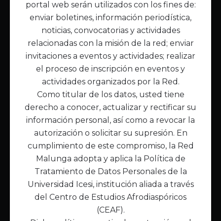
portal web serán utilizados con los fines de:
Inicio
enviar boletines, información periodística,
Acerca de Malunga
noticias, convocatorias y actividades
Nuestra misión
relacionadas con la misión de la red; enviar
Quiénes somos
invitaciones a eventos y actividades; realizar
el proceso de inscripción en eventos y
Enlaces de interés
actividades organizados por la Red.
Publicaciones
Como titular de los datos, usted tiene
Noticias
derecho a conocer, actualizar y rectificar su
Contáctanos
información personal, así como a revocar la
Políticas
autorización o solicitar su supresión. En
Política de Tratamiento de Datos
cumplimiento de este compromiso, la Red
Malunga adopta y aplica la Política de
Tratamiento de Datos Personales de la
Universidad Icesi, institución aliada a través
del Centro de Estudios Afrodiaspóricos
(CEAF).