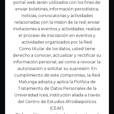
portal web serán utilizados con los fines de:
Inicio
enviar boletines, información periodística,
Acerca de Malunga
noticias, convocatorias y actividades
Nuestra misión
relacionadas con la misión de la red; enviar
Quiénes somos
invitaciones a eventos y actividades; realizar
el proceso de inscripción en eventos y
Enlaces de interés
actividades organizados por la Red.
Publicaciones
Como titular de los datos, usted tiene
Noticias
derecho a conocer, actualizar y rectificar su
Contáctanos
información personal, así como a revocar la
Políticas
autorización o solicitar su supresión. En
Política de Tratamiento de Datos
cumplimiento de este compromiso, la Red
Malunga adopta y aplica la Política de
Tratamiento de Datos Personales de la
Universidad Icesi, institución aliada a través
del Centro de Estudios Afrodiaspóricos
(CEAF).