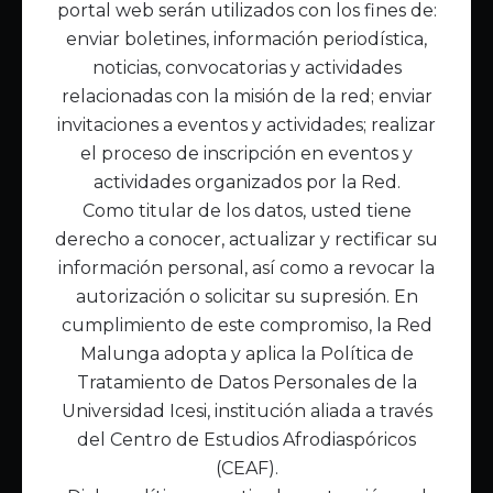
portal web serán utilizados con los fines de:
Inicio
enviar boletines, información periodística,
Acerca de Malunga
noticias, convocatorias y actividades
Nuestra misión
relacionadas con la misión de la red; enviar
Quiénes somos
invitaciones a eventos y actividades; realizar
el proceso de inscripción en eventos y
Enlaces de interés
actividades organizados por la Red.
Publicaciones
Como titular de los datos, usted tiene
Noticias
derecho a conocer, actualizar y rectificar su
Contáctanos
información personal, así como a revocar la
Políticas
autorización o solicitar su supresión. En
Política de Tratamiento de Datos
cumplimiento de este compromiso, la Red
Malunga adopta y aplica la Política de
Tratamiento de Datos Personales de la
Universidad Icesi, institución aliada a través
del Centro de Estudios Afrodiaspóricos
(CEAF).