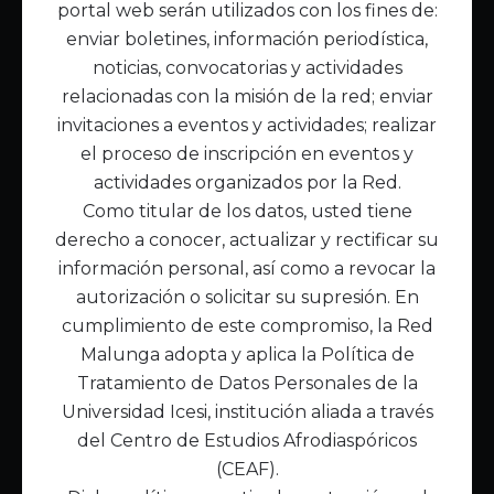
portal web serán utilizados con los fines de:
Inicio
enviar boletines, información periodística,
Acerca de Malunga
noticias, convocatorias y actividades
Nuestra misión
relacionadas con la misión de la red; enviar
Quiénes somos
invitaciones a eventos y actividades; realizar
el proceso de inscripción en eventos y
Enlaces de interés
actividades organizados por la Red.
Publicaciones
Como titular de los datos, usted tiene
Noticias
derecho a conocer, actualizar y rectificar su
Contáctanos
información personal, así como a revocar la
Políticas
autorización o solicitar su supresión. En
Política de Tratamiento de Datos
cumplimiento de este compromiso, la Red
Malunga adopta y aplica la Política de
Tratamiento de Datos Personales de la
Universidad Icesi, institución aliada a través
del Centro de Estudios Afrodiaspóricos
(CEAF).