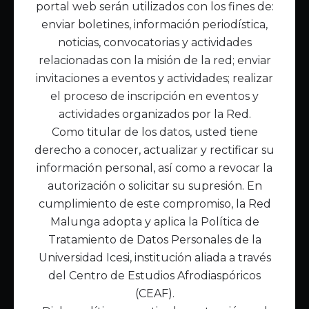
portal web serán utilizados con los fines de:
Inicio
enviar boletines, información periodística,
Acerca de Malunga
noticias, convocatorias y actividades
Nuestra misión
relacionadas con la misión de la red; enviar
Quiénes somos
invitaciones a eventos y actividades; realizar
el proceso de inscripción en eventos y
Enlaces de interés
actividades organizados por la Red.
Publicaciones
Como titular de los datos, usted tiene
Noticias
derecho a conocer, actualizar y rectificar su
Contáctanos
información personal, así como a revocar la
Políticas
autorización o solicitar su supresión. En
Política de Tratamiento de Datos
cumplimiento de este compromiso, la Red
Malunga adopta y aplica la Política de
Tratamiento de Datos Personales de la
Universidad Icesi, institución aliada a través
del Centro de Estudios Afrodiaspóricos
(CEAF).