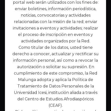
portal web serán utilizados con los fines de:
Inicio
enviar boletines, información periodística,
Acerca de Malunga
noticias, convocatorias y actividades
Nuestra misión
relacionadas con la misión de la red; enviar
Quiénes somos
invitaciones a eventos y actividades; realizar
el proceso de inscripción en eventos y
Enlaces de interés
actividades organizados por la Red.
Publicaciones
Como titular de los datos, usted tiene
Noticias
derecho a conocer, actualizar y rectificar su
Contáctanos
información personal, así como a revocar la
Políticas
autorización o solicitar su supresión. En
Política de Tratamiento de Datos
cumplimiento de este compromiso, la Red
Malunga adopta y aplica la Política de
Tratamiento de Datos Personales de la
Universidad Icesi, institución aliada a través
del Centro de Estudios Afrodiaspóricos
(CEAF).