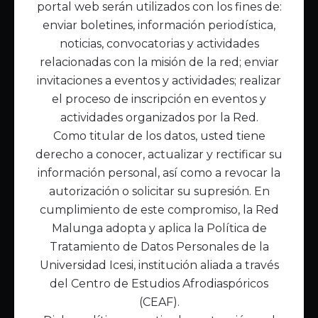
portal web serán utilizados con los fines de:
Inicio
enviar boletines, información periodística,
Acerca de Malunga
noticias, convocatorias y actividades
Nuestra misión
relacionadas con la misión de la red; enviar
Quiénes somos
invitaciones a eventos y actividades; realizar
el proceso de inscripción en eventos y
Enlaces de interés
actividades organizados por la Red.
Publicaciones
Como titular de los datos, usted tiene
Noticias
derecho a conocer, actualizar y rectificar su
Contáctanos
información personal, así como a revocar la
Políticas
autorización o solicitar su supresión. En
Política de Tratamiento de Datos
cumplimiento de este compromiso, la Red
Malunga adopta y aplica la Política de
Tratamiento de Datos Personales de la
Universidad Icesi, institución aliada a través
del Centro de Estudios Afrodiaspóricos
(CEAF).