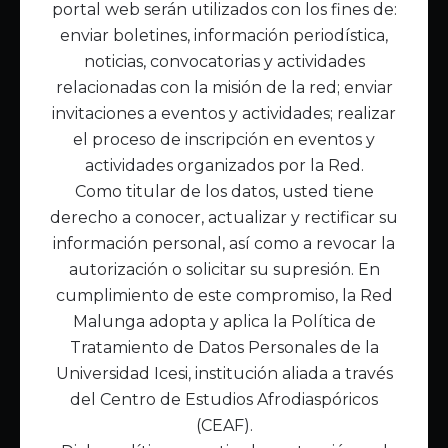
portal web serán utilizados con los fines de:
Inicio
enviar boletines, información periodística,
Acerca de Malunga
noticias, convocatorias y actividades
Nuestra misión
relacionadas con la misión de la red; enviar
Quiénes somos
invitaciones a eventos y actividades; realizar
el proceso de inscripción en eventos y
Enlaces de interés
actividades organizados por la Red.
Publicaciones
Como titular de los datos, usted tiene
Noticias
derecho a conocer, actualizar y rectificar su
Contáctanos
información personal, así como a revocar la
Políticas
autorización o solicitar su supresión. En
Política de Tratamiento de Datos
cumplimiento de este compromiso, la Red
Malunga adopta y aplica la Política de
Tratamiento de Datos Personales de la
Universidad Icesi, institución aliada a través
del Centro de Estudios Afrodiaspóricos
(CEAF).