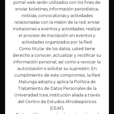
portal web serán utilizados con los fines de:
Inicio
enviar boletines, información periodística,
Acerca de Malunga
noticias, convocatorias y actividades
Nuestra misión
relacionadas con la misión de la red; enviar
Quiénes somos
invitaciones a eventos y actividades; realizar
el proceso de inscripción en eventos y
Enlaces de interés
actividades organizados por la Red.
Publicaciones
Como titular de los datos, usted tiene
Noticias
derecho a conocer, actualizar y rectificar su
Contáctanos
información personal, así como a revocar la
Políticas
autorización o solicitar su supresión. En
Política de Tratamiento de Datos
cumplimiento de este compromiso, la Red
Malunga adopta y aplica la Política de
Tratamiento de Datos Personales de la
Universidad Icesi, institución aliada a través
del Centro de Estudios Afrodiaspóricos
(CEAF).