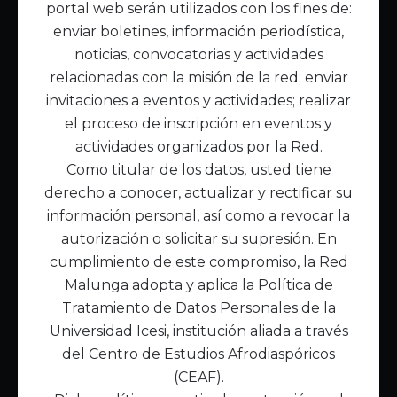
portal web serán utilizados con los fines de:
Inicio
enviar boletines, información periodística,
Acerca de Malunga
noticias, convocatorias y actividades
Nuestra misión
relacionadas con la misión de la red; enviar
Quiénes somos
invitaciones a eventos y actividades; realizar
el proceso de inscripción en eventos y
Enlaces de interés
actividades organizados por la Red.
Publicaciones
Como titular de los datos, usted tiene
Noticias
derecho a conocer, actualizar y rectificar su
Contáctanos
información personal, así como a revocar la
Políticas
autorización o solicitar su supresión. En
Política de Tratamiento de Datos
cumplimiento de este compromiso, la Red
Malunga adopta y aplica la Política de
Tratamiento de Datos Personales de la
Universidad Icesi, institución aliada a través
del Centro de Estudios Afrodiaspóricos
(CEAF).