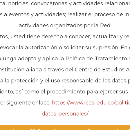
ca, noticias, convocatorias y actividades relaciona
es a eventos y actividades; realizar el proceso de i
de interés
Políticas
actividades organizados por la Red.
iones
Política de Tratamiento d
tos, usted tiene derecho a conocer, actualizar y re
revocar la autorización o solicitar su supresión. E
anos
unga adopta y aplica la Política de Tratamiento
institución aliada a través del Centro de Estudios 
za la protección y el uso responsable de los datos p
iento, así como el procedimiento para ejercer sus
el siguiente enlace:
https://www.icesi.edu.co/polit
datos-personales/