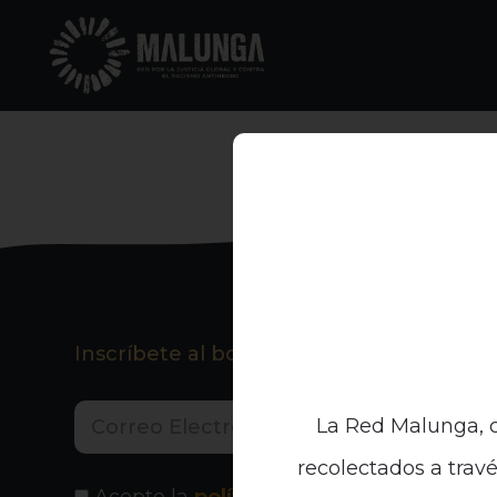
Inscríbete al boletín informativo
La Red Malunga, c
recolectados a travé