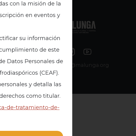
das con la misión de la
nscripción en eventos y
e Datos
ctificar su información
n cumplimiento de este
 de Datos Personales de
contacto@malunga.org
Afrodiaspóricos (CEAF).
ersonales y detalla las
 derechos como titular.
ica-de-tratamiento-de-