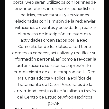
portal web serán utilizados con los fines de:
Inicio
enviar boletines, información periodística,
Acerca de Malunga
noticias, convocatorias y actividades
Nuestra misión
relacionadas con la misión de la red; enviar
Quiénes somos
invitaciones a eventos y actividades; realizar
el proceso de inscripción en eventos y
Enlaces de interés
actividades organizados por la Red.
Publicaciones
Como titular de los datos, usted tiene
Noticias
derecho a conocer, actualizar y rectificar su
Contáctanos
información personal, así como a revocar la
Políticas
autorización o solicitar su supresión. En
Política de Tratamiento de Datos
cumplimiento de este compromiso, la Red
Malunga adopta y aplica la Política de
Tratamiento de Datos Personales de la
Universidad Icesi, institución aliada a través
del Centro de Estudios Afrodiaspóricos
(CEAF).