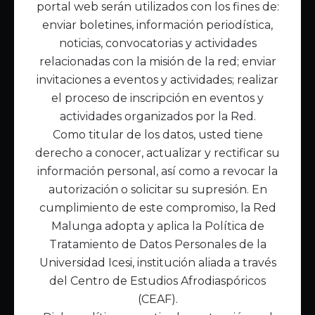
portal web serán utilizados con los fines de:
Inicio
enviar boletines, información periodística,
Acerca de Malunga
noticias, convocatorias y actividades
Nuestra misión
relacionadas con la misión de la red; enviar
Quiénes somos
invitaciones a eventos y actividades; realizar
el proceso de inscripción en eventos y
Enlaces de interés
actividades organizados por la Red.
Publicaciones
Como titular de los datos, usted tiene
Noticias
derecho a conocer, actualizar y rectificar su
Contáctanos
información personal, así como a revocar la
Políticas
autorización o solicitar su supresión. En
Política de Tratamiento de Datos
cumplimiento de este compromiso, la Red
Malunga adopta y aplica la Política de
Tratamiento de Datos Personales de la
Universidad Icesi, institución aliada a través
del Centro de Estudios Afrodiaspóricos
(CEAF).