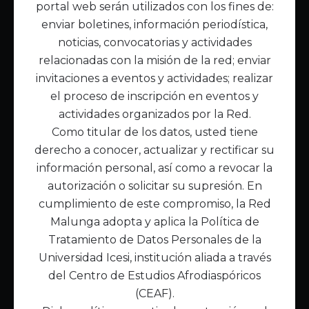
portal web serán utilizados con los fines de:
Inicio
enviar boletines, información periodística,
Acerca de Malunga
noticias, convocatorias y actividades
Nuestra misión
relacionadas con la misión de la red; enviar
Quiénes somos
invitaciones a eventos y actividades; realizar
el proceso de inscripción en eventos y
Enlaces de interés
actividades organizados por la Red.
Publicaciones
Como titular de los datos, usted tiene
Noticias
derecho a conocer, actualizar y rectificar su
Contáctanos
información personal, así como a revocar la
Políticas
autorización o solicitar su supresión. En
Política de Tratamiento de Datos
cumplimiento de este compromiso, la Red
Malunga adopta y aplica la Política de
Tratamiento de Datos Personales de la
Universidad Icesi, institución aliada a través
del Centro de Estudios Afrodiaspóricos
(CEAF).