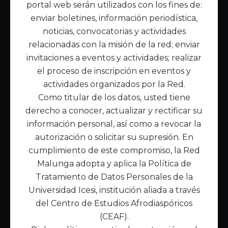
portal web serán utilizados con los fines de:
Inicio
enviar boletines, información periodística,
Acerca de Malunga
noticias, convocatorias y actividades
Nuestra misión
relacionadas con la misión de la red; enviar
Quiénes somos
invitaciones a eventos y actividades; realizar
el proceso de inscripción en eventos y
Enlaces de interés
actividades organizados por la Red.
Publicaciones
Como titular de los datos, usted tiene
Noticias
derecho a conocer, actualizar y rectificar su
Contáctanos
información personal, así como a revocar la
Políticas
autorización o solicitar su supresión. En
Política de Tratamiento de Datos
cumplimiento de este compromiso, la Red
Malunga adopta y aplica la Política de
Tratamiento de Datos Personales de la
Universidad Icesi, institución aliada a través
del Centro de Estudios Afrodiaspóricos
(CEAF).