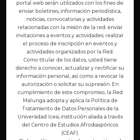
portal web serán utilizados con los fines de:
Inicio
enviar boletines, información periodística,
Acerca de Malunga
noticias, convocatorias y actividades
Nuestra misión
relacionadas con la misión de la red; enviar
Quiénes somos
invitaciones a eventos y actividades; realizar
el proceso de inscripción en eventos y
Enlaces de interés
actividades organizados por la Red.
Publicaciones
Como titular de los datos, usted tiene
Noticias
derecho a conocer, actualizar y rectificar su
Contáctanos
información personal, así como a revocar la
Políticas
autorización o solicitar su supresión. En
Política de Tratamiento de Datos
cumplimiento de este compromiso, la Red
Malunga adopta y aplica la Política de
Tratamiento de Datos Personales de la
Universidad Icesi, institución aliada a través
del Centro de Estudios Afrodiaspóricos
(CEAF).