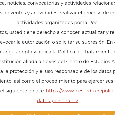
ca, noticias, convocatorias y actividades relaciona
es a eventos y actividades; realizar el proceso de i
de interés
Políticas
actividades organizados por la Red.
iones
Política de Tratamiento d
tos, usted tiene derecho a conocer, actualizar y re
revocar la autorización o solicitar su supresión. E
anos
unga adopta y aplica la Política de Tratamiento
institución aliada a través del Centro de Estudios 
za la protección y el uso responsable de los datos p
iento, así como el procedimiento para ejercer sus
el siguiente enlace:
https://www.icesi.edu.co/polit
datos-personales/