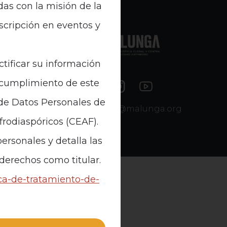
das con la misión de la
nscripción en eventos y
e Datos
ctificar su información
n cumplimiento de este
 de Datos Personales de
contacto@malunga.org
Afrodiaspóricos (CEAF).
ersonales y detalla las
 derechos como titular.
ica-de-tratamiento-de-