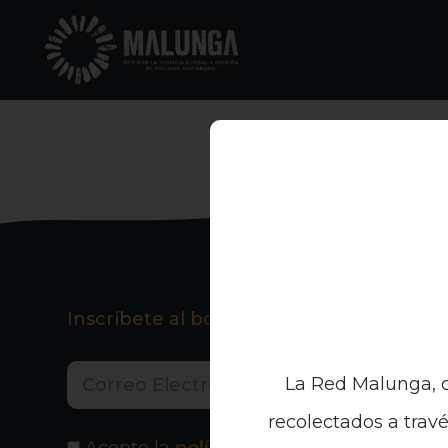
Inscríbete al boletín informativo
La Red Malunga, c
recolectados a travé