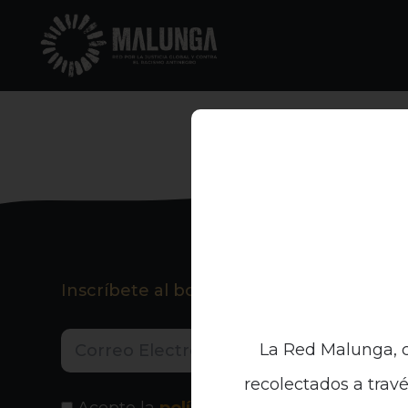
Inscríbete al boletín informativo
La Red Malunga, c
recolectados a travé