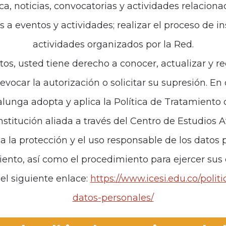
ca, noticias, convocatorias y actividades relaciona
es a eventos y actividades; realizar el proceso de i
de interés
Políticas
actividades organizados por la Red.
iones
Política de Tratamiento d
tos, usted tiene derecho a conocer, actualizar y re
revocar la autorización o solicitar su supresión. E
anos
unga adopta y aplica la Política de Tratamiento
institución aliada a través del Centro de Estudios 
za la protección y el uso responsable de los datos p
iento, así como el procedimiento para ejercer sus
el siguiente enlace:
https://www.icesi.edu.co/polit
datos-personales/