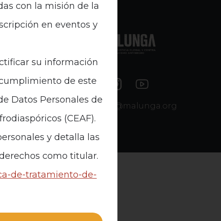
das con la misión de la
nscripción en eventos y
e Datos
ctificar su información
n cumplimiento de este
 de Datos Personales de
contacto@malunga.org
Afrodiaspóricos (CEAF).
ersonales y detalla las
 derechos como titular.
ica-de-tratamiento-de-