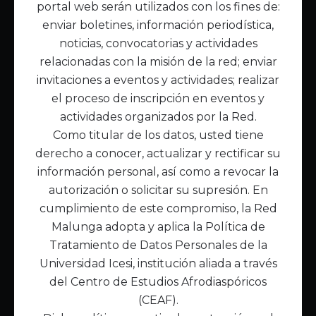
portal web serán utilizados con los fines de:
Inicio
enviar boletines, información periodística,
Acerca de Malunga
noticias, convocatorias y actividades
Nuestra misión
relacionadas con la misión de la red; enviar
Quiénes somos
invitaciones a eventos y actividades; realizar
el proceso de inscripción en eventos y
Enlaces de interés
actividades organizados por la Red.
Publicaciones
Como titular de los datos, usted tiene
Noticias
derecho a conocer, actualizar y rectificar su
Contáctanos
información personal, así como a revocar la
Políticas
autorización o solicitar su supresión. En
Política de Tratamiento de Datos
cumplimiento de este compromiso, la Red
Malunga adopta y aplica la Política de
Tratamiento de Datos Personales de la
Universidad Icesi, institución aliada a través
del Centro de Estudios Afrodiaspóricos
(CEAF).