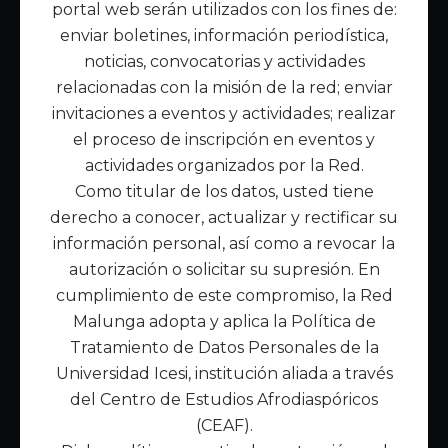
portal web serán utilizados con los fines de:
Inicio
enviar boletines, información periodística,
Acerca de Malunga
noticias, convocatorias y actividades
Nuestra misión
relacionadas con la misión de la red; enviar
Quiénes somos
invitaciones a eventos y actividades; realizar
el proceso de inscripción en eventos y
Enlaces de interés
actividades organizados por la Red.
Publicaciones
Como titular de los datos, usted tiene
Noticias
derecho a conocer, actualizar y rectificar su
Contáctanos
información personal, así como a revocar la
Políticas
autorización o solicitar su supresión. En
Política de Tratamiento de Datos
cumplimiento de este compromiso, la Red
Malunga adopta y aplica la Política de
Tratamiento de Datos Personales de la
Universidad Icesi, institución aliada a través
del Centro de Estudios Afrodiaspóricos
(CEAF).