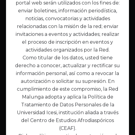
portal web serán utilizados con los fines de:
Inicio
enviar boletines, información periodística,
Acerca de Malunga
noticias, convocatorias y actividades
Nuestra misión
relacionadas con la misión de la red; enviar
Quiénes somos
invitaciones a eventos y actividades; realizar
el proceso de inscripción en eventos y
Enlaces de interés
actividades organizados por la Red.
Publicaciones
Como titular de los datos, usted tiene
Noticias
derecho a conocer, actualizar y rectificar su
Contáctanos
información personal, así como a revocar la
Políticas
autorización o solicitar su supresión. En
Política de Tratamiento de Datos
cumplimiento de este compromiso, la Red
Malunga adopta y aplica la Política de
Tratamiento de Datos Personales de la
Universidad Icesi, institución aliada a través
del Centro de Estudios Afrodiaspóricos
(CEAF).