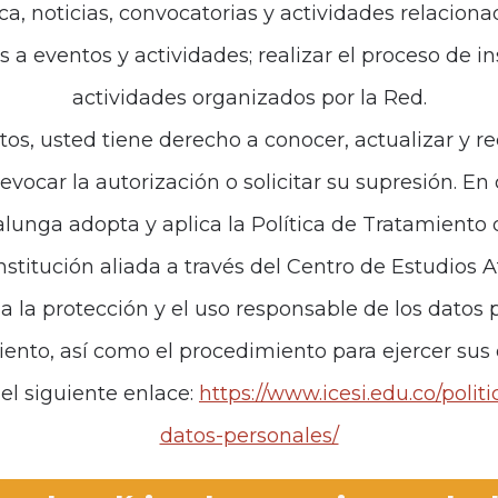
ca, noticias, convocatorias y actividades relaciona
es a eventos y actividades; realizar el proceso de i
de interés
Políticas
actividades organizados por la Red.
iones
Política de Tratamiento d
tos, usted tiene derecho a conocer, actualizar y re
revocar la autorización o solicitar su supresión. E
anos
unga adopta y aplica la Política de Tratamiento
institución aliada a través del Centro de Estudios 
za la protección y el uso responsable de los datos p
iento, así como el procedimiento para ejercer sus
el siguiente enlace:
https://www.icesi.edu.co/polit
datos-personales/