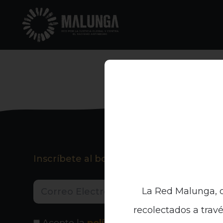
Inscríbete al boletín informativo
La Red Malunga, c
recolectados a travé