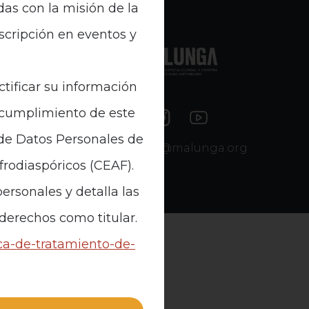
das con la misión de la
nscripción en eventos y
e Datos
ctificar su información
n cumplimiento de este
 de Datos Personales de
contacto@malunga.org
Afrodiaspóricos (CEAF).
ersonales y detalla las
 derechos como titular.
ica-de-tratamiento-de-