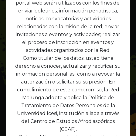
contacto contigo lo antes posible.
portal web serán utilizados con los fines de:
enviar boletines, información periodística,
Mientras tanto, te invitamos a seguir explorando
noticias, convocatorias y actividades
nuestro trabajo y a sumarte a nuestras redes
relacionadas con la misión de la red; enviar
para estar al tanto de las próximas acciones.
invitaciones a eventos y actividades; realizar
el proceso de inscripción en eventos y
actividades organizados por la Red.
Volver al Inicio
Como titular de los datos, usted tiene
derecho a conocer, actualizar y rectificar su
información personal, así como a revocar la
autorización o solicitar su supresión. En
cumplimiento de este compromiso, la Red
Malunga adopta y aplica la Política de
Tratamiento de Datos Personales de la
Universidad Icesi, institución aliada a través
del Centro de Estudios Afrodiaspóricos
(CEAF).