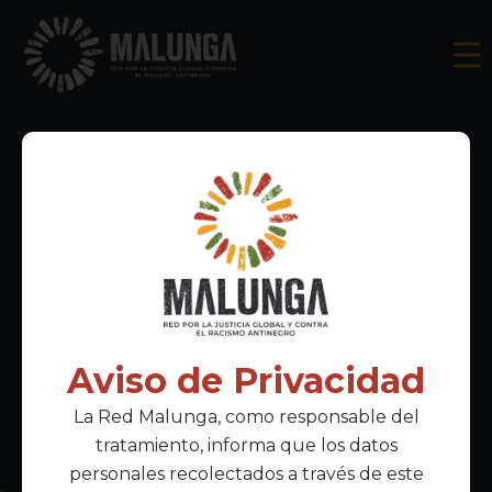
¡Gracias por
escribirnos!
Aviso de Privacidad
La Red Malunga, como responsable del
Hemos recibido tu mensaje y uno de los
tratamiento, informa que los datos
miembros de nuestro equipo se pondrá en
personales recolectados a través de este