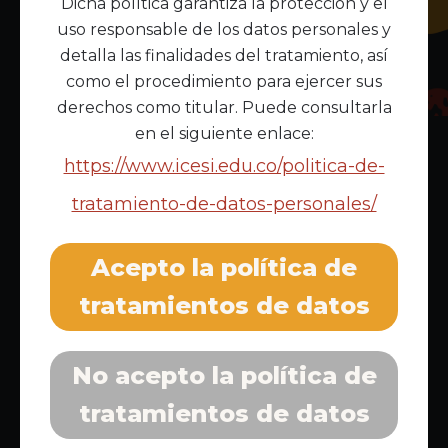
Dicha política garantiza la protección y el
uso responsable de los datos personales y
detalla las finalidades del tratamiento, así
como el procedimiento para ejercer sus
derechos como titular. Puede consultarla
en el siguiente enlace:
https://www.icesi.edu.co/politica-de-
tratamiento-de-datos-personales/
Inscríbete al boletín informativo
Acepto la política de
tratamientos de datos
No acepto la política de
Acepto la
política de privacidad
tratamientos de datos
Enlaces Principales