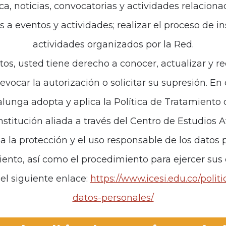
ca, noticias, convocatorias y actividades relaciona
es a eventos y actividades; realizar el proceso de i
de interés
Políticas
actividades organizados por la Red.
iones
Política de Tratamiento d
tos, usted tiene derecho a conocer, actualizar y re
revocar la autorización o solicitar su supresión. E
anos
unga adopta y aplica la Política de Tratamiento
institución aliada a través del Centro de Estudios 
za la protección y el uso responsable de los datos p
iento, así como el procedimiento para ejercer sus
el siguiente enlace:
https://www.icesi.edu.co/polit
datos-personales/