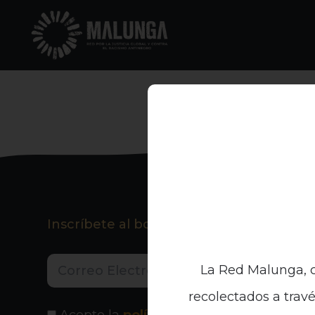
Inscríbete al boletín informativo
La Red Malunga, c
recolectados a travé