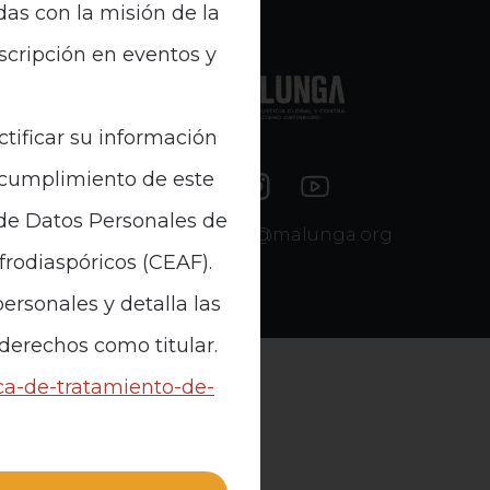
das con la misión de la
nscripción en eventos y
e Datos
ctificar su información
n cumplimiento de este
 de Datos Personales de
contacto@malunga.org
Afrodiaspóricos (CEAF).
ersonales y detalla las
 derechos como titular.
ica-de-tratamiento-de-