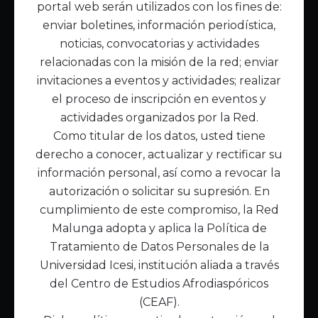
portal web serán utilizados con los fines de:
Inicio
enviar boletines, información periodística,
Acerca de Malunga
noticias, convocatorias y actividades
Nuestra misión
relacionadas con la misión de la red; enviar
Quiénes somos
invitaciones a eventos y actividades; realizar
el proceso de inscripción en eventos y
Enlaces de interés
actividades organizados por la Red.
Publicaciones
Como titular de los datos, usted tiene
Noticias
derecho a conocer, actualizar y rectificar su
Contáctanos
información personal, así como a revocar la
Políticas
autorización o solicitar su supresión. En
Política de Tratamiento de Datos
cumplimiento de este compromiso, la Red
Malunga adopta y aplica la Política de
Tratamiento de Datos Personales de la
Universidad Icesi, institución aliada a través
del Centro de Estudios Afrodiaspóricos
(CEAF).