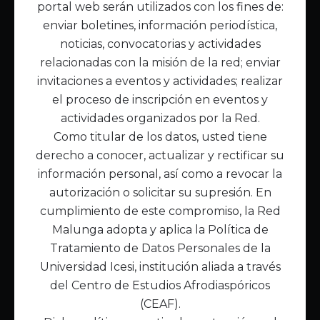
portal web serán utilizados con los fines de:
Inicio
enviar boletines, información periodística,
Acerca de Malunga
noticias, convocatorias y actividades
Nuestra misión
relacionadas con la misión de la red; enviar
Quiénes somos
invitaciones a eventos y actividades; realizar
el proceso de inscripción en eventos y
Enlaces de interés
actividades organizados por la Red.
Publicaciones
Como titular de los datos, usted tiene
Noticias
derecho a conocer, actualizar y rectificar su
Contáctanos
información personal, así como a revocar la
Políticas
autorización o solicitar su supresión. En
Política de Tratamiento de Datos
cumplimiento de este compromiso, la Red
Malunga adopta y aplica la Política de
Tratamiento de Datos Personales de la
Universidad Icesi, institución aliada a través
del Centro de Estudios Afrodiaspóricos
(CEAF).