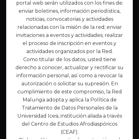
portal web serán utilizados con los fines de:
Inicio
enviar boletines, información periodística,
Acerca de Malunga
noticias, convocatorias y actividades
Nuestra misión
relacionadas con la misión de la red; enviar
Quiénes somos
invitaciones a eventos y actividades; realizar
el proceso de inscripción en eventos y
Enlaces de interés
actividades organizados por la Red.
Publicaciones
Como titular de los datos, usted tiene
Noticias
derecho a conocer, actualizar y rectificar su
Contáctanos
información personal, así como a revocar la
Políticas
autorización o solicitar su supresión. En
Política de Tratamiento de Datos
cumplimiento de este compromiso, la Red
Malunga adopta y aplica la Política de
Tratamiento de Datos Personales de la
Universidad Icesi, institución aliada a través
del Centro de Estudios Afrodiaspóricos
(CEAF).