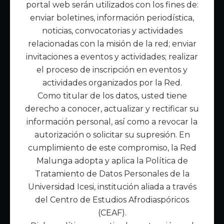
portal web serán utilizados con los fines de:
Inicio
enviar boletines, información periodística,
Acerca de Malunga
noticias, convocatorias y actividades
Nuestra misión
relacionadas con la misión de la red; enviar
Quiénes somos
invitaciones a eventos y actividades; realizar
el proceso de inscripción en eventos y
Enlaces de interés
actividades organizados por la Red.
Publicaciones
Como titular de los datos, usted tiene
Noticias
derecho a conocer, actualizar y rectificar su
Contáctanos
información personal, así como a revocar la
Políticas
autorización o solicitar su supresión. En
Política de Tratamiento de Datos
cumplimiento de este compromiso, la Red
Malunga adopta y aplica la Política de
Tratamiento de Datos Personales de la
Universidad Icesi, institución aliada a través
del Centro de Estudios Afrodiaspóricos
(CEAF).