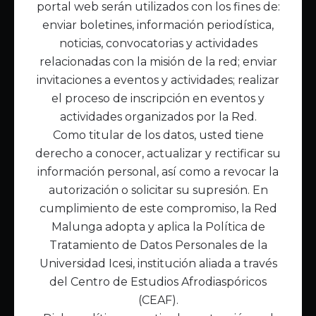
portal web serán utilizados con los fines de:
Inicio
enviar boletines, información periodística,
Acerca de Malunga
noticias, convocatorias y actividades
Nuestra misión
relacionadas con la misión de la red; enviar
Quiénes somos
invitaciones a eventos y actividades; realizar
el proceso de inscripción en eventos y
Enlaces de interés
actividades organizados por la Red.
Publicaciones
Como titular de los datos, usted tiene
Noticias
derecho a conocer, actualizar y rectificar su
Contáctanos
información personal, así como a revocar la
Políticas
autorización o solicitar su supresión. En
Política de Tratamiento de Datos
cumplimiento de este compromiso, la Red
Malunga adopta y aplica la Política de
Tratamiento de Datos Personales de la
Universidad Icesi, institución aliada a través
del Centro de Estudios Afrodiaspóricos
(CEAF).