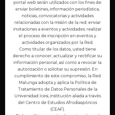
portal web serán utilizados con los fines de:
Inicio
enviar boletines, información periodística,
Acerca de Malunga
noticias, convocatorias y actividades
Nuestra misión
relacionadas con la misión de la red; enviar
Quiénes somos
invitaciones a eventos y actividades; realizar
el proceso de inscripción en eventos y
Enlaces de interés
actividades organizados por la Red.
Publicaciones
Como titular de los datos, usted tiene
Noticias
derecho a conocer, actualizar y rectificar su
Contáctanos
información personal, así como a revocar la
Políticas
autorización o solicitar su supresión. En
Política de Tratamiento de Datos
cumplimiento de este compromiso, la Red
Malunga adopta y aplica la Política de
Tratamiento de Datos Personales de la
Universidad Icesi, institución aliada a través
del Centro de Estudios Afrodiaspóricos
(CEAF).