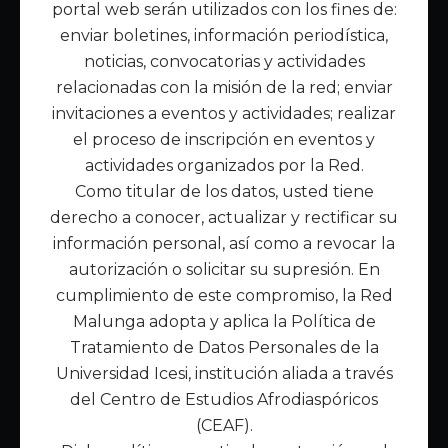
portal web serán utilizados con los fines de:
Inicio
enviar boletines, información periodística,
Acerca de Malunga
noticias, convocatorias y actividades
Nuestra misión
relacionadas con la misión de la red; enviar
Quiénes somos
invitaciones a eventos y actividades; realizar
el proceso de inscripción en eventos y
Enlaces de interés
actividades organizados por la Red.
Publicaciones
Como titular de los datos, usted tiene
Noticias
derecho a conocer, actualizar y rectificar su
Contáctanos
información personal, así como a revocar la
Políticas
autorización o solicitar su supresión. En
Política de Tratamiento de Datos
cumplimiento de este compromiso, la Red
Malunga adopta y aplica la Política de
Tratamiento de Datos Personales de la
Universidad Icesi, institución aliada a través
del Centro de Estudios Afrodiaspóricos
(CEAF).