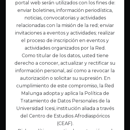
portal web serán utilizados con los fines de:
Inicio
enviar boletines, información periodística,
Acerca de Malunga
noticias, convocatorias y actividades
Nuestra misión
relacionadas con la misión de la red; enviar
Quiénes somos
invitaciones a eventos y actividades; realizar
el proceso de inscripción en eventos y
Enlaces de interés
actividades organizados por la Red.
Publicaciones
Como titular de los datos, usted tiene
Noticias
derecho a conocer, actualizar y rectificar su
Contáctanos
información personal, así como a revocar la
Políticas
autorización o solicitar su supresión. En
Política de Tratamiento de Datos
cumplimiento de este compromiso, la Red
Malunga adopta y aplica la Política de
Tratamiento de Datos Personales de la
Universidad Icesi, institución aliada a través
del Centro de Estudios Afrodiaspóricos
(CEAF).