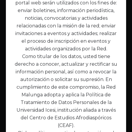
portal web serán utilizados con los fines de:
Inicio
enviar boletines, información periodística,
Acerca de Malunga
noticias, convocatorias y actividades
Nuestra misión
relacionadas con la misión de la red; enviar
Quiénes somos
invitaciones a eventos y actividades; realizar
el proceso de inscripción en eventos y
Enlaces de interés
actividades organizados por la Red.
Publicaciones
Como titular de los datos, usted tiene
Noticias
derecho a conocer, actualizar y rectificar su
Contáctanos
información personal, así como a revocar la
Políticas
autorización o solicitar su supresión. En
Política de Tratamiento de Datos
cumplimiento de este compromiso, la Red
Malunga adopta y aplica la Política de
Tratamiento de Datos Personales de la
Universidad Icesi, institución aliada a través
del Centro de Estudios Afrodiaspóricos
(CEAF).