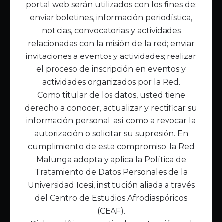
portal web serán utilizados con los fines de:
Inicio
enviar boletines, información periodística,
Acerca de Malunga
noticias, convocatorias y actividades
Nuestra misión
relacionadas con la misión de la red; enviar
Quiénes somos
invitaciones a eventos y actividades; realizar
el proceso de inscripción en eventos y
Enlaces de interés
actividades organizados por la Red.
Publicaciones
Como titular de los datos, usted tiene
Noticias
derecho a conocer, actualizar y rectificar su
Contáctanos
información personal, así como a revocar la
Políticas
autorización o solicitar su supresión. En
Política de Tratamiento de Datos
cumplimiento de este compromiso, la Red
Malunga adopta y aplica la Política de
Tratamiento de Datos Personales de la
Universidad Icesi, institución aliada a través
del Centro de Estudios Afrodiaspóricos
(CEAF).