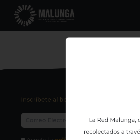
Inscríbete al boletín informativo
La Red Malunga, c
recolectados a travé