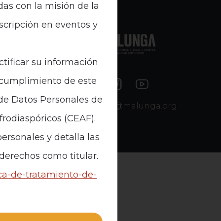
das con la misión de la
nscripción en eventos y
e Datos
ctificar su información
n cumplimiento de este
 de Datos Personales de
contacto@malunga.org
Afrodiaspóricos (CEAF).
ersonales y detalla las
 derechos como titular.
ica-de-tratamiento-de-