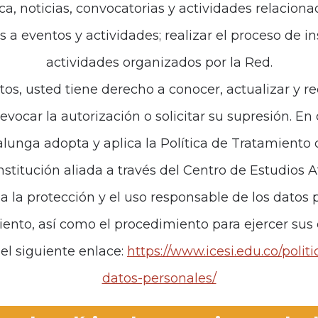
ca, noticias, convocatorias y actividades relaciona
es a eventos y actividades; realizar el proceso de i
de interés
Políticas
actividades organizados por la Red.
iones
Política de Tratamiento d
tos, usted tiene derecho a conocer, actualizar y re
revocar la autorización o solicitar su supresión. E
anos
unga adopta y aplica la Política de Tratamiento
institución aliada a través del Centro de Estudios 
za la protección y el uso responsable de los datos p
iento, así como el procedimiento para ejercer sus
el siguiente enlace:
https://www.icesi.edu.co/polit
datos-personales/