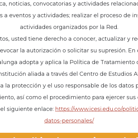
ca, noticias, convocatorias y actividades relaciona
es a eventos y actividades; realizar el proceso de i
de interés
Políticas
actividades organizados por la Red.
iones
Política de Tratamiento d
tos, usted tiene derecho a conocer, actualizar y re
revocar la autorización o solicitar su supresión. E
anos
unga adopta y aplica la Política de Tratamiento
institución aliada a través del Centro de Estudios 
za la protección y el uso responsable de los datos p
iento, así como el procedimiento para ejercer sus
el siguiente enlace:
https://www.icesi.edu.co/polit
datos-personales/