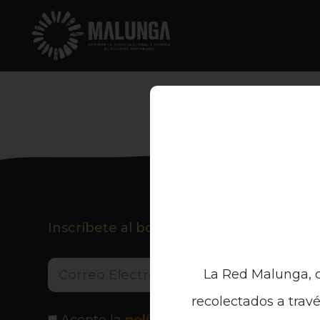
Inscríbete al boletín informativo
La Red Malunga, c
recolectados a travé