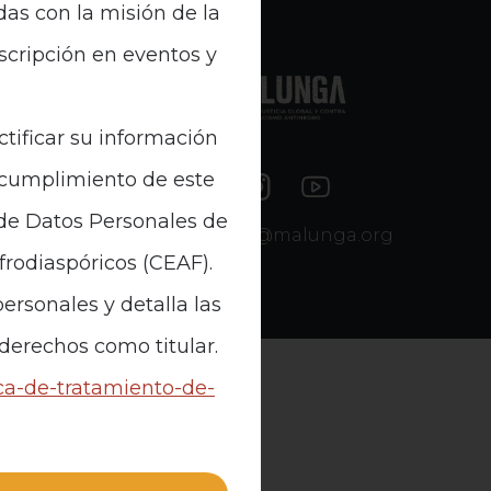
das con la misión de la
nscripción en eventos y
e Datos
ctificar su información
n cumplimiento de este
 de Datos Personales de
contacto@malunga.org
Afrodiaspóricos (CEAF).
ersonales y detalla las
 derechos como titular.
ica-de-tratamiento-de-