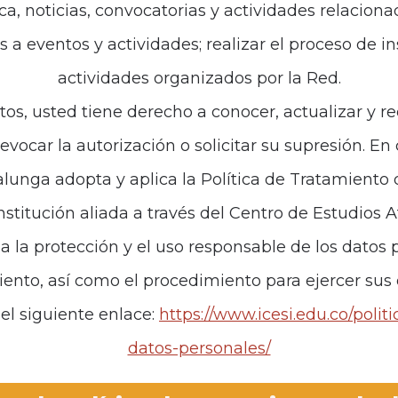
ca, noticias, convocatorias y actividades relaciona
es a eventos y actividades; realizar el proceso de i
de interés
Políticas
actividades organizados por la Red.
iones
Política de Tratamiento d
tos, usted tiene derecho a conocer, actualizar y re
revocar la autorización o solicitar su supresión. E
anos
unga adopta y aplica la Política de Tratamiento
institución aliada a través del Centro de Estudios 
za la protección y el uso responsable de los datos p
iento, así como el procedimiento para ejercer sus
el siguiente enlace:
https://www.icesi.edu.co/polit
datos-personales/