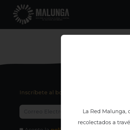
Inscríbete al boletín informativo
La Red Malunga, c
recolectados a travé