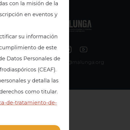
das con la misión de la
nscripción en eventos y
e Datos
ctificar su información
n cumplimiento de este
 de Datos Personales de
contacto@malunga.org
Afrodiaspóricos (CEAF).
ersonales y detalla las
 derechos como titular.
ica-de-tratamiento-de-