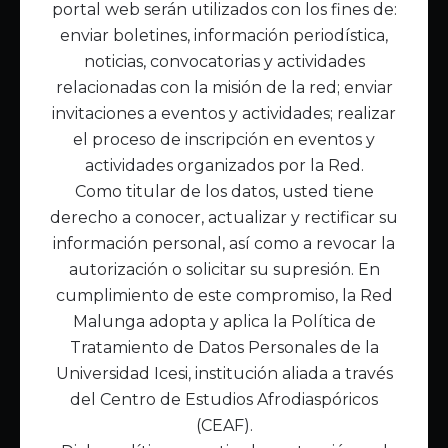
portal web serán utilizados con los fines de:
Inicio
enviar boletines, información periodística,
Acerca de Malunga
noticias, convocatorias y actividades
Nuestra misión
relacionadas con la misión de la red; enviar
Quiénes somos
invitaciones a eventos y actividades; realizar
el proceso de inscripción en eventos y
Enlaces de interés
actividades organizados por la Red.
Publicaciones
Como titular de los datos, usted tiene
Noticias
derecho a conocer, actualizar y rectificar su
Contáctanos
información personal, así como a revocar la
Políticas
autorización o solicitar su supresión. En
Política de Tratamiento de Datos
cumplimiento de este compromiso, la Red
Malunga adopta y aplica la Política de
Tratamiento de Datos Personales de la
Universidad Icesi, institución aliada a través
del Centro de Estudios Afrodiaspóricos
(CEAF).