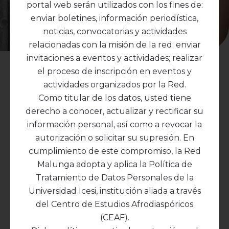
portal web serán utilizados con los fines de:
enviar boletines, información periodística,
noticias, convocatorias y actividades
relacionadas con la misión de la red; enviar
invitaciones a eventos y actividades; realizar
Entrevista a Ana
el proceso de inscripción en eventos y
actividades organizados por la Red.
Belique, lideresa
Como titular de los datos, usted tiene
reconocida de
derecho a conocer, actualizar y rectificar su
información personal, así como a revocar la
República
autorización o solicitar su supresión. En
cumplimiento de este compromiso, la Red
Dominicana
Malunga adopta y aplica la Política de
Tratamiento de Datos Personales de la
Universidad Icesi, institución aliada a través
En esta conversación, Ana Belique, co-fundadora y
del Centro de Estudios Afrodiaspóricos
líder de
Reconocido
, red que moviliza a las y los
(CEAF).
dominicanos de ascendencia haitiana en la lucha