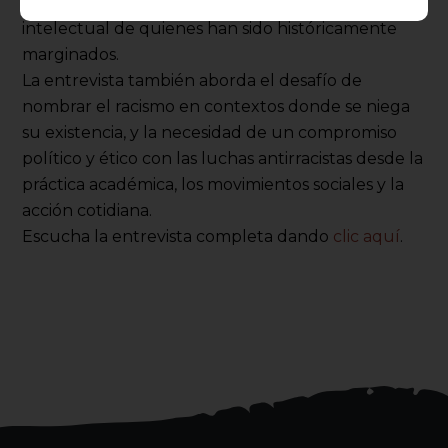
palabra, la experiencia vivida y la producción
intelectual de quienes han sido históricamente
marginados.
La entrevista también aborda el desafío de
nombrar el racismo en contextos donde se niega
su existencia, y la necesidad de un compromiso
político y ético con las luchas antirracistas desde la
práctica académica, los movimientos sociales y la
acción cotidiana.
Escucha la entrevista completa dando
clic aquí
.