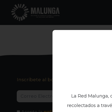
Inscríbete al boletín informativo
La Red Malunga, c
recolectados a travé