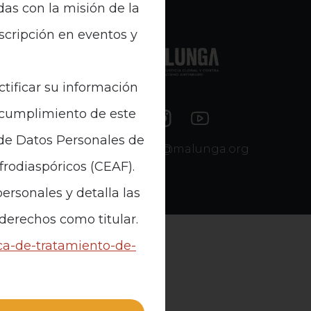
das con la misión de la
nscripción en eventos y
e Datos
ctificar su información
n cumplimiento de este
 de Datos Personales de
contacto@malunga.org
Afrodiaspóricos (CEAF).
ersonales y detalla las
 derechos como titular.
ica-de-tratamiento-de-