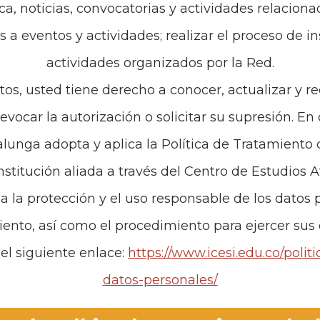
ca, noticias, convocatorias y actividades relaciona
es a eventos y actividades; realizar el proceso de i
de interés
Políticas
actividades organizados por la Red.
iones
Política de Tratamiento d
tos, usted tiene derecho a conocer, actualizar y re
revocar la autorización o solicitar su supresión. E
anos
unga adopta y aplica la Política de Tratamiento
institución aliada a través del Centro de Estudios 
za la protección y el uso responsable de los datos p
iento, así como el procedimiento para ejercer sus
el siguiente enlace:
https://www.icesi.edu.co/polit
datos-personales/