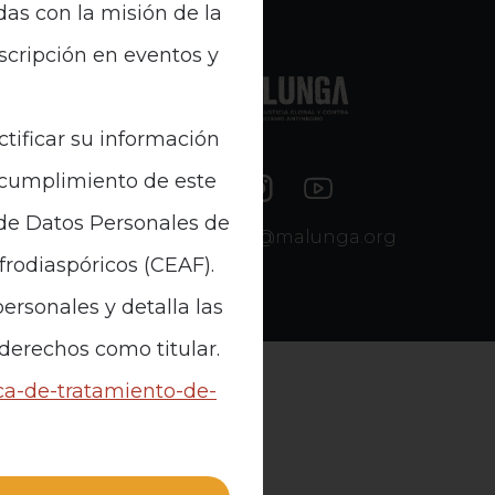
das con la misión de la
nscripción en eventos y
e Datos
ctificar su información
n cumplimiento de este
 de Datos Personales de
contacto@malunga.org
Afrodiaspóricos (CEAF).
ersonales y detalla las
 derechos como titular.
ica-de-tratamiento-de-