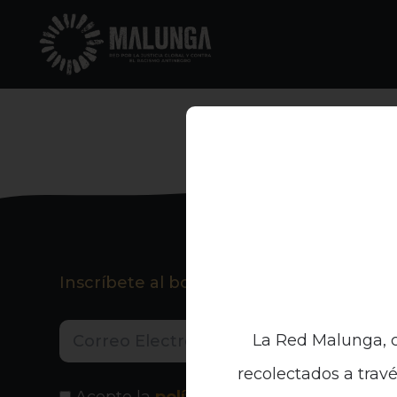
Inscríbete al boletín informativo
La Red Malunga, c
recolectados a travé