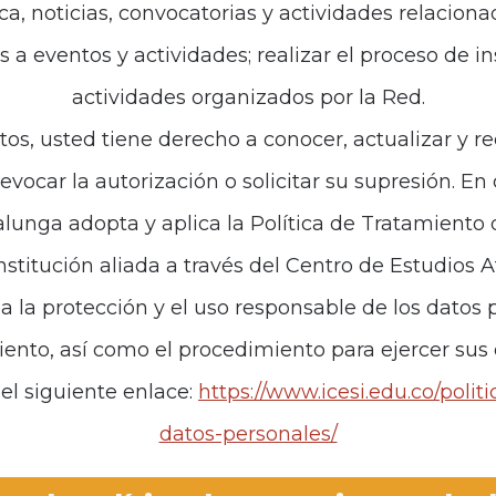
ca, noticias, convocatorias y actividades relaciona
es a eventos y actividades; realizar el proceso de i
de interés
Políticas
actividades organizados por la Red.
iones
Política de Tratamiento d
tos, usted tiene derecho a conocer, actualizar y re
revocar la autorización o solicitar su supresión. E
anos
unga adopta y aplica la Política de Tratamiento
institución aliada a través del Centro de Estudios 
za la protección y el uso responsable de los datos p
iento, así como el procedimiento para ejercer sus
el siguiente enlace:
https://www.icesi.edu.co/polit
datos-personales/