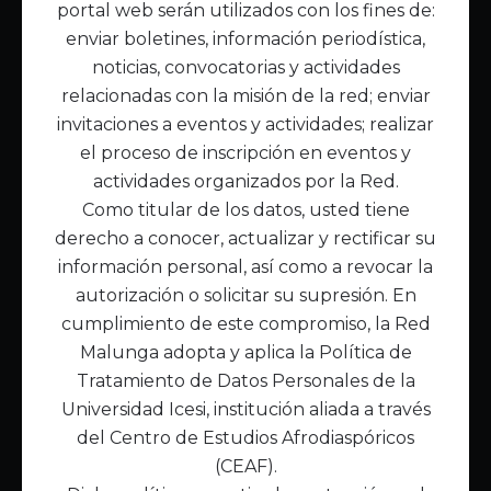
portal web serán utilizados con los fines de:
Inicio
enviar boletines, información periodística,
Acerca de Malunga
noticias, convocatorias y actividades
Nuestra misión
relacionadas con la misión de la red; enviar
Quiénes somos
invitaciones a eventos y actividades; realizar
el proceso de inscripción en eventos y
Enlaces de interés
actividades organizados por la Red.
Publicaciones
Como titular de los datos, usted tiene
Noticias
derecho a conocer, actualizar y rectificar su
Contáctanos
información personal, así como a revocar la
Políticas
autorización o solicitar su supresión. En
Política de Tratamiento de Datos
cumplimiento de este compromiso, la Red
Malunga adopta y aplica la Política de
Tratamiento de Datos Personales de la
Universidad Icesi, institución aliada a través
del Centro de Estudios Afrodiaspóricos
(CEAF).