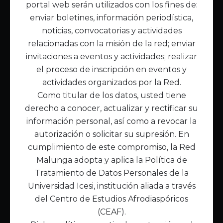
portal web serán utilizados con los fines de:
Inicio
enviar boletines, información periodística,
Acerca de Malunga
noticias, convocatorias y actividades
Nuestra misión
relacionadas con la misión de la red; enviar
Quiénes somos
invitaciones a eventos y actividades; realizar
el proceso de inscripción en eventos y
Enlaces de interés
actividades organizados por la Red.
Publicaciones
Como titular de los datos, usted tiene
Noticias
derecho a conocer, actualizar y rectificar su
Contáctanos
información personal, así como a revocar la
Políticas
autorización o solicitar su supresión. En
Política de Tratamiento de Datos
cumplimiento de este compromiso, la Red
Malunga adopta y aplica la Política de
Tratamiento de Datos Personales de la
Universidad Icesi, institución aliada a través
del Centro de Estudios Afrodiaspóricos
(CEAF).