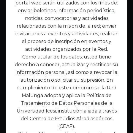
portal web serán utilizados con los fines de:
Inicio
enviar boletines, información periodística,
Acerca de Malunga
noticias, convocatorias y actividades
Nuestra misión
relacionadas con la misión de la red; enviar
Quiénes somos
invitaciones a eventos y actividades; realizar
el proceso de inscripción en eventos y
Enlaces de interés
actividades organizados por la Red.
Publicaciones
Como titular de los datos, usted tiene
Noticias
derecho a conocer, actualizar y rectificar su
Contáctanos
información personal, así como a revocar la
Políticas
autorización o solicitar su supresión. En
Política de Tratamiento de Datos
cumplimiento de este compromiso, la Red
Malunga adopta y aplica la Política de
Tratamiento de Datos Personales de la
Universidad Icesi, institución aliada a través
del Centro de Estudios Afrodiaspóricos
(CEAF).